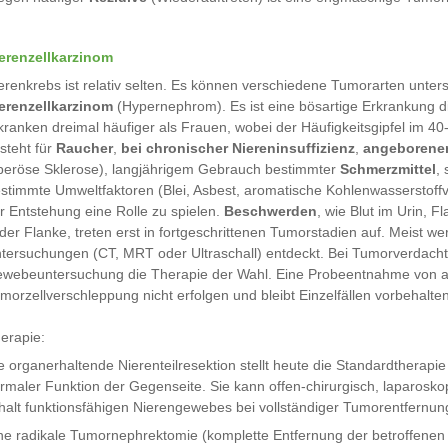
erenzellkarzinom
erenkrebs ist relativ selten. Es können verschiedene Tumorarten unter
erenzellkarzinom
(Hypernephrom). Es ist eine bösartige Erkrankung 
kranken dreimal häufiger als Frauen, wobei der Häufigkeitsgipfel im 40-
steht für
Raucher
,
bei chronischer Niereninsuffizienz
,
angeborene
beröse Sklerose), langjährigem Gebrauch bestimmter
Schmerzmittel
,
stimmte Umweltfaktoren (Blei, Asbest, aromatische Kohlenwasserstoffv
r Entstehung eine Rolle zu spielen.
Beschwerden
, wie Blut im Urin, 
 der Flanke, treten erst in fortgeschrittenen Tumorstadien auf. Meist
tersuchungen (CT, MRT oder Ultraschall) entdeckt. Bei Tumorverdacht is
webeuntersuchung die Therapie der Wahl. Eine Probeentnahme von au
morzellverschleppung nicht erfolgen und bleibt Einzelfällen vorbehalten
erapie:
e organerhaltende Nierenteilresektion stellt heute die Standardtherapi
rmaler Funktion der Gegenseite. Sie kann offen-chirurgisch, laparoskop
halt funktionsfähigen Nierengewebes bei vollständiger Tumorentfernun
ne radikale Tumornephrektomie (komplette Entfernung der betroffenen 