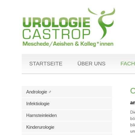
STARTSEITE
ÜBER UNS
FACH
O
Andrologie ♂
a
Infektiologie
D
Harnsteinleiden
bö
bi
Kinderurologie
un