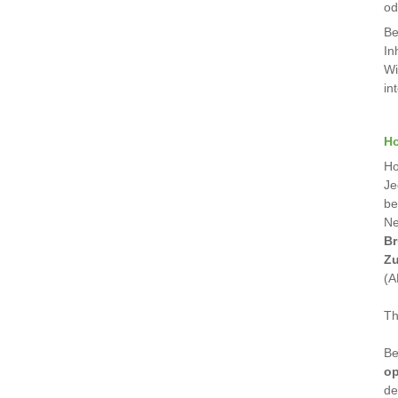
od
Be
In
Wi
in
H
Ho
Je
be
Ne
Br
Zu
(A
Th
Be
op
de