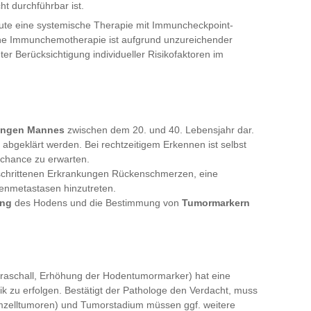
ht durchführbar ist.
ute eine systemische Therapie mit Immuncheckpoint-
iche Immunchemotherapie ist aufgrund unzureichender
ter Berücksichtigung individueller Risikofaktoren im
jungen Mannes
zwischen dem 20. und 40. Lebensjahr dar.
abgeklärt werden. Bei rechtzeitigem Erkennen ist selbst
schance zu erwarten.
schrittenen Erkrankungen Rückenschmerzen, eine
enmetastasen hinzutreten.
ung
des Hodens und die Bestimmung von
Tumormarkern
traschall, Erhöhung der Hodentumormarker) hat eine
ik zu erfolgen. Bestätigt der Pathologe den Verdacht, muss
imzelltumoren) und Tumorstadium müssen ggf. weitere