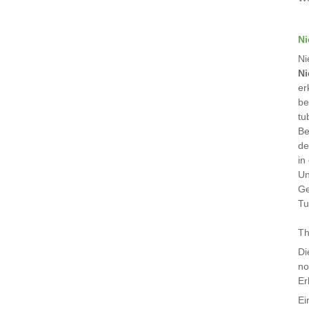
Ni
Ni
Ni
er
be
tu
Be
de
in
Un
Ge
Tu
Th
Di
no
Er
Ei