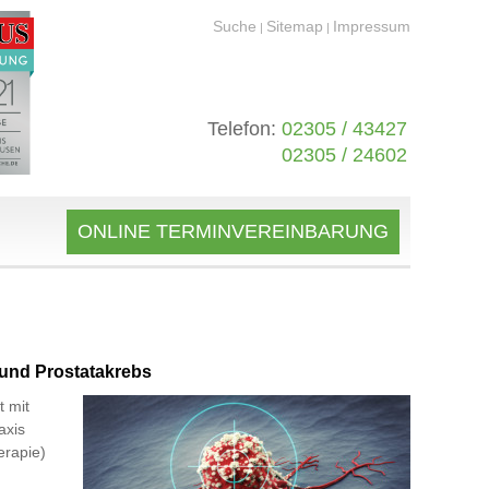
Suche
Sitemap
Impressum
|
|
Telefon:
02305 / 43427
02305 / 24602
ONLINE TERMINVEREINBARUNG
und Prostatakrebs
t mit
axis
erapie)