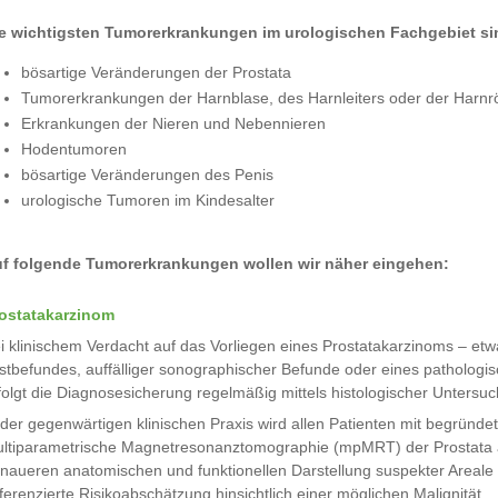
e wichtigsten Tumorerkrankungen im urologischen Fachgebiet si
bösartige Veränderungen der Prostata
Tumorerkrankungen der Harnblase, des Harnleiters oder der Harnr
Erkrankungen der Nieren und Nebennieren
Hodentumoren
bösartige Veränderungen des Penis
urologische Tumoren im Kindesalter
f folgende Tumorerkrankungen wollen wir näher eingehen:
ostatakarzinom
i klinischem Verdacht auf das Vorliegen eines Prostatakarzinoms – etw
stbefundes, auffälliger sonographischer Befunde oder eines pathologi
folgt die Diagnosesicherung regelmäßig mittels histologischer Untersu
 der gegenwärtigen klinischen Praxis wird allen Patienten mit begründ
ltiparametrische Magnetresonanztomographie (mpMRT) der Prostata a
naueren anatomischen und funktionellen Darstellung suspekter Areale
fferenzierte Risikoabschätzung hinsichtlich einer möglichen Malignität.