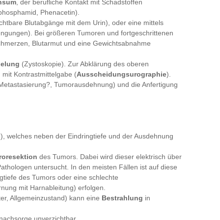
onsum
, der berufliche Kontakt mit Schadstoffen
phosphamid, Phenacetin).
chtbare Blutabgänge mit dem Urin), oder eine mittels
engungen). Bei größeren Tumoren und fortgeschrittenen
chmerzen, Blutarmut und eine Gewichtsabnahme
gelung
(Zystoskopie). Zur Abklärung des oberen
 mit Kontrastmittelgabe (
Ausscheidungsurographie
).
Metastasierung?, Tumorausdehnung) und die Anfertigung
n), welches neben der Eindringtiefe und der Ausdehnung
troresektion
des Tumors. Dabei wird dieser elektrisch über
athologen untersucht. In den meisten Fällen ist auf diese
gtiefe des Tumors oder eine schlechte
rnung mit Harnableitung) erfolgen.
ter, Allgemeinzustand) kann eine
Bestrahlung
in
nachsorge unverzichtbar.