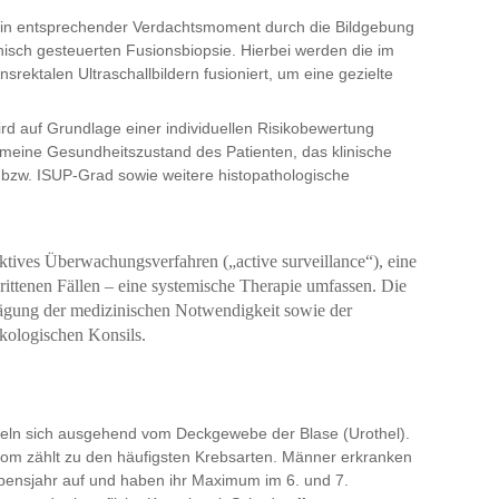
ein entsprechender Verdachtsmoment durch die Bildgebung
hisch gesteuerten Fusionsbiopsie. Hierbei werden die im
srektalen Ultraschallbildern fusioniert, um eine gezielte
rd auf Grundlage einer individuellen Risikobewertung
gemeine Gesundheitszustand des Patienten, das klinische
bzw. ISUP-Grad sowie weitere histopathologische
ktives Überwachungsverfahren („active surveillance“), eine
chrittenen Fällen – eine systemische Therapie umfassen. Die
bwägung der medizinischen Notwendigkeit sowie der
nkologischen Konsils.
eln sich ausgehend vom Deckgewebe der Blase (Urothel).
nom zählt zu den häufigsten Krebsarten. Männer erkranken
ebensjahr auf und haben ihr Maximum im 6. und 7.