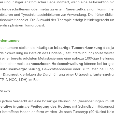
er ungünstiger anatomischer Lage indiziert, wenn eine Teilresektion nic
i fortgeschrittenem oder metastasiertem Nierenzellkarzinom kommt he
hibitoren und Tyrosinkinaseinhibitoren zur Anwendung. Die früher übl
rksamkeit obsolet. Die Auswahl der Therapie erfolgt leitliniengerecht un
terdisziplinären Tumorboard.
odentumore
dentumore stellen die
häufigste bösartige Tumorerkrankung des 
de Schwellung im Bereich des Hodens (Tastuntersuchung) sollte weiter 
i einer bereits erfolgten Metastasierung eine nahezu 100%ige Heilung
ben einer meist
schmerzlosen Hodenschwellung
können bei fortge
ustdüsenvergrößerung
, Gewichtsabnahme oder Bluthusten bei Lung
r Diagnostik
erfolgen die Durchführung einer
Ultraschalluntersuch
FP, ß-HCG, LDH) im Blut.
erapie:
i jedem Verdacht auf eine bösartige Neubildung (Veränderungen im Ul
erative inguinale Freilegung des Hodens
mit Schnellschnittdiagnost
r betroffene Hoden entfernt werden. Je nach Tumortyp (90 % sind Ke