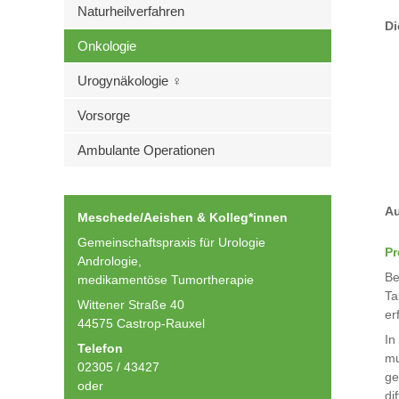
Naturheilverfahren
Di
Onkologie
Urogynäkologie ♀
Vorsorge
Ambulante Operationen
Au
Meschede/Aeishen & Kolleg*innen
Gemeinschaftspraxis für Urologie
Pr
Andrologie,
Be
medikamentöse Tumortherapie
Ta
Wittener Straße 40
er
44575 Castrop-Rauxel
In
Telefon
mu
02305 / 43427
ge
oder
di