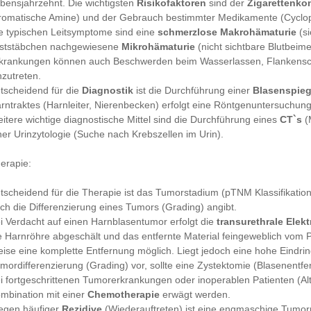
bensjahrzehnt. Die wichtigsten
Risikofaktoren
sind der
Zigarettenk
romatische Amine) und der Gebrauch bestimmter Medikamente (Cyclo
e typischen Leitsymptome sind eine
schmerzlose Makrohämaturie
(si
ststäbchen nachgewiesene
Mikrohämaturie
(nicht sichtbare Blutbeim
krankungen können auch Beschwerden beim Wasserlassen, Flankens
nzutreten.
tscheidend für die
Diagnostik
ist die Durchführung einer
Blasenspie
rntraktes (Harnleiter, Nierenbecken) erfolgt eine Röntgenuntersuchung
itere wichtige diagnostische Mittel sind die Durchführung eines
CT`s
(
ner Urinzytologie (Suche nach Krebszellen im Urin).
erapie:
tscheidend für die Therapie ist das Tumorstadium (pTNM Klassifikatio
ch die Differenzierung eines Tumors (Grading) angibt.
i Verdacht auf einen Harnblasentumor erfolgt die
transurethrale Elek
e Harnröhre abgeschält und das entfernte Material feingeweblich vom P
ise eine komplette Entfernung möglich. Liegt jedoch eine hohe Eindrin
mordifferenzierung (Grading) vor, sollte eine Zystektomie (Blasenentfe
i fortgeschrittenen Tumorerkrankungen oder inoperablen Patienten (Al
mbination mit einer
Chemotherapie
erwägt werden.
gen häufiger
Rezidive
(Wiederauftreten) ist eine engmaschige Tumor