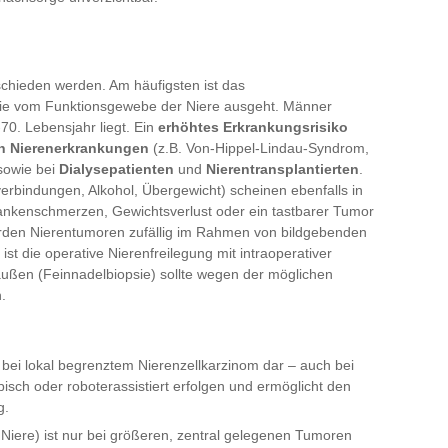
schieden werden. Am häufigsten ist das
die vom Funktionsgewebe der Niere ausgeht. Männer
70. Lebensjahr liegt. Ein
erhöhtes Erkrankungsrisiko
n Nierenerkrankungen
(z.B. Von-Hippel-Lindau-Syndrom,
 sowie bei
Dialysepatienten
und
Nierentransplantierten
.
erbindungen, Alkohol, Übergewicht) scheinen ebenfalls in
Flankenschmerzen, Gewichtsverlust oder ein tastbarer Tumor
 werden Nierentumoren zufällig im Rahmen von bildgebenden
t die operative Nierenfreilegung mit intraoperativer
ßen (Feinnadelbiopsie) sollte wegen der möglichen
.
e bei lokal begrenztem Nierenzellkarzinom dar – auch bei
isch oder roboterassistiert erfolgen und ermöglicht den
g.
Niere) ist nur bei größeren, zentral gelegenen Tumoren