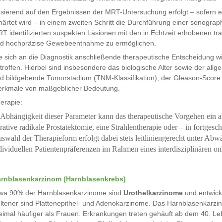
sierend auf den Ergebnissen der MRT-Untersuchung erfolgt – sofern 
härtet wird – in einem zweiten Schritt die Durchführung einer sonograp
T identifizierten suspekten Läsionen mit den in Echtzeit erhobenen tran
d hochpräzise Gewebeentnahme zu ermöglichen.
e sich an die Diagnostik anschließende therapeutische Entscheidung wi
troffen. Hierbei sind insbesondere das biologische Alter sowie der all
d bildgebende Tumorstadium (TNM-Klassifikation), der Gleason-Score 
rkmale von maßgeblicher Bedeutung.
erapie:
 Abhängigkeit dieser Parameter kann das therapeutische Vorgehen ein a
rative radikale Prostatektomie, eine Strahlentherapie oder – in fortges
swahl der Therapieform erfolgt dabei stets leitliniengerecht unter A
dividuellen Patientenpräferenzen im Rahmen eines interdisziplinären o
rnblasenkarzinom (Harnblasenkrebs)
wa 90% der Harnblasenkarzinome sind
Urothelkarzinome
und entwick
ltener sind Plattenepithel- und Adenokarzinome. Das Harnblasenkarzi
eimal häufiger als Frauen. Erkrankungen treten gehäuft ab dem 40. L