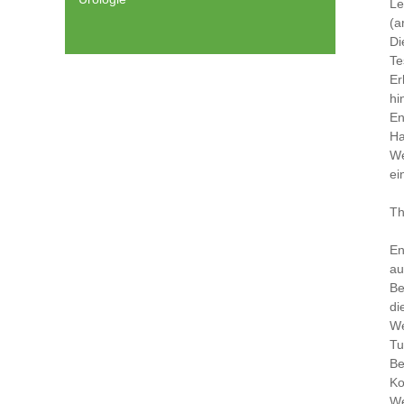
Le
(a
Di
Te
Er
hi
En
Ha
We
ei
Th
En
au
Be
di
We
Tu
Be
Ko
We