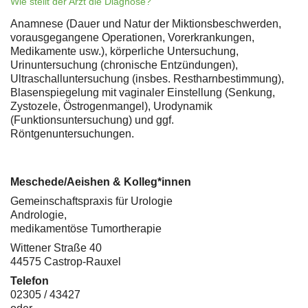
Wie stellt der Arzt die Diagnose?
Anamnese (Dauer und Natur der Miktionsbeschwerden,
vorausgegangene Operationen, Vorerkrankungen,
Medikamente usw.), körperliche Untersuchung,
Urinuntersuchung (chronische Entzündungen),
Ultraschalluntersuchung (insbes. Restharnbestimmung),
Blasenspiegelung mit vaginaler Einstellung (Senkung,
Zystozele, Östrogenmangel), Urodynamik
(Funktionsuntersuchung) und ggf.
Röntgenuntersuchungen.
Meschede/Aeishen & Kolleg*innen
Gemeinschaftspraxis für Urologie
Andrologie,
medikamentöse Tumortherapie
Wittener Straße 40
44575 Castrop-Rauxel
Telefon
02305 / 43427