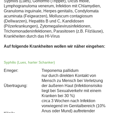
Syphilis (Lues), Gonorrhö (Tripper), Ulcus molle,
Lymphogranuloma venerum, Infektion mit Chlamydien,
Granuloma inguinale, Herpes genitalis, Condylomata
acuminata (Feigwarzen), Molluscum contagiosum
(Dellwarzen), Hepatitis B und C, Kandidosen
(Pilzerkrankungen), Zytomegalievirusinfektionen,
Trichomonadeninfektionen, Parasitosen (z.B. Filzläuse),
Krankheiten durch das HI-Virus
Auf folgende Krankheiten wollen wir näher eingehen:
Syphilis (Lues, harter Schanker)
Erreger:
Treponema pallidum
nur durch direkten Kontakt von
Mensch zu Mensch bei Verletzung
Übertragung:
der äußeren Haut (Infektionsrisiko
liegt bei Sexualverkehr mit einem
Kranken bei 30 %)
circa 3 Wochen nach Infektion
vorwiegend im Genitalbereich (10%
Anus oder Mund) auftretender