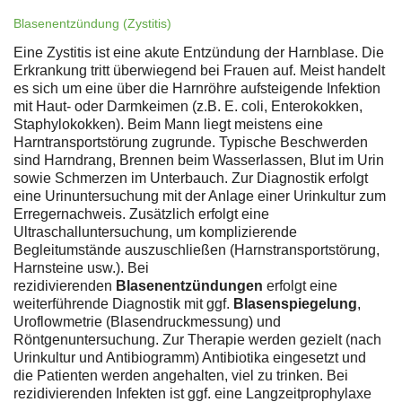
Blasenentzündung (Zystitis)
Eine Zystitis ist eine akute Entzündung der Harnblase. Die
Erkrankung tritt überwiegend bei Frauen auf. Meist handelt
es sich um eine über die Harnröhre aufsteigende Infektion
mit Haut- oder Darmkeimen (z.B. E. coli, Enterokokken,
Staphylokokken). Beim Mann liegt meistens eine
Harntransportstörung zugrunde. Typische Beschwerden
sind Harndrang, Brennen beim Wasserlassen, Blut im Urin
sowie Schmerzen im Unterbauch. Zur Diagnostik erfolgt
eine Urinuntersuchung mit der Anlage einer Urinkultur zum
Erregernachweis. Zusätzlich erfolgt eine
Ultraschalluntersuchung, um komplizierende
Begleitumstände auszuschließen (Harnstransportstörung,
Harnsteine usw.). Bei
rezidivierenden
Blasenentzündungen
erfolgt eine
weiterführende Diagnostik mit ggf.
Blasenspiegelung
,
Uroflowmetrie (Blasendruckmessung) und
Röntgenuntersuchung. Zur Therapie werden gezielt (nach
Urinkultur und Antibiogramm) Antibiotika eingesetzt und
die Patienten werden angehalten, viel zu trinken. Bei
rezidivierenden Infekten ist ggf. eine Langzeitprophylaxe