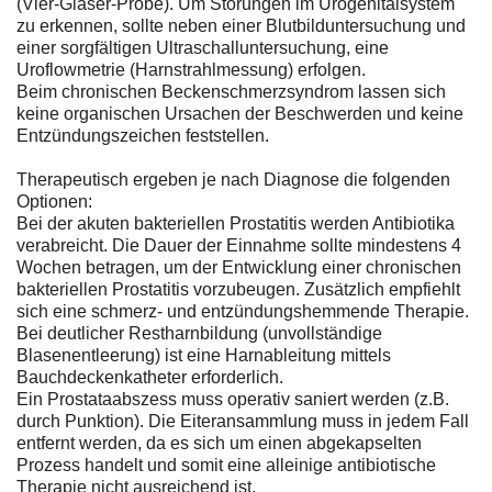
(Vier-Gläser-Probe). Um Störungen im Urogenitalsystem
zu erkennen, sollte neben einer Blutbilduntersuchung und
einer sorgfältigen Ultraschalluntersuchung, eine
Uroflowmetrie (Harnstrahlmessung) erfolgen.
Beim chronischen Beckenschmerzsyndrom lassen sich
keine organischen Ursachen der Beschwerden und keine
Entzündungszeichen feststellen.
Therapeutisch ergeben je nach Diagnose die folgenden
Optionen:
Bei der akuten bakteriellen Prostatitis werden Antibiotika
verabreicht. Die Dauer der Einnahme sollte mindestens 4
Wochen betragen, um der Entwicklung einer chronischen
bakteriellen Prostatitis vorzubeugen. Zusätzlich empfiehlt
sich eine schmerz- und entzündungshemmende Therapie.
Bei deutlicher Restharnbildung (unvollständige
Blasenentleerung) ist eine Harnableitung mittels
Bauchdeckenkatheter erforderlich.
Ein Prostataabszess muss operativ saniert werden (z.B.
durch Punktion). Die Eiteransammlung muss in jedem Fall
entfernt werden, da es sich um einen abgekapselten
Prozess handelt und somit eine alleinige antibiotische
Therapie nicht ausreichend ist.