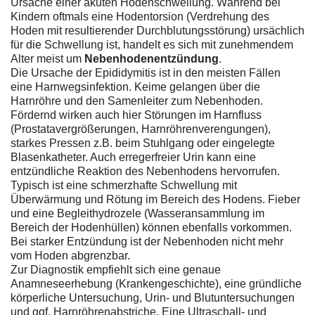
Ursache einer akuten Hodenschwellung. Während bei
Kindern oftmals eine Hodentorsion (Verdrehung des
Hoden mit resultierender Durchblutungsstörung) ursächlich
für die Schwellung ist, handelt es sich mit zunehmendem
Alter meist um
Nebenhodenentzündung
.
Die Ursache der Epididymitis ist in den meisten Fällen
eine Harnwegsinfektion. Keime gelangen über die
Harnröhre und den Samenleiter zum Nebenhoden.
Fördernd wirken auch hier Störungen im Harnfluss
(Prostatavergrößerungen, Harnröhrenverengungen),
starkes Pressen z.B. beim Stuhlgang oder eingelegte
Blasenkatheter. Auch erregerfreier Urin kann eine
entzündliche Reaktion des Nebenhodens hervorrufen.
Typisch ist eine schmerzhafte Schwellung mit
Überwärmung und Rötung im Bereich des Hodens. Fieber
und eine Begleithydrozele (Wasseransammlung im
Bereich der Hodenhüllen) können ebenfalls vorkommen.
Bei starker Entzündung ist der Nebenhoden nicht mehr
vom Hoden abgrenzbar.
Zur Diagnostik empfiehlt sich eine genaue
Anamneseerhebung (Krankengeschichte), eine gründliche
körperliche Untersuchung, Urin- und Blutuntersuchungen
und ggf. Harnröhrenabstriche. Eine Ultraschall- und