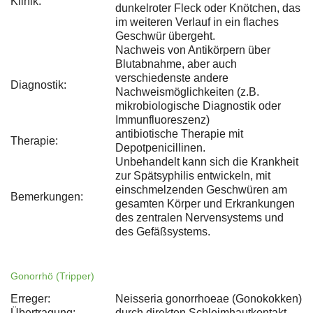
Klinik:
dunkelroter Fleck oder Knötchen, das
im weiteren Verlauf in ein flaches
Geschwür übergeht.
Nachweis von Antikörpern über
Blutabnahme, aber auch
verschiedenste andere
Diagnostik:
Nachweismöglichkeiten (z.B.
mikrobiologische Diagnostik oder
Immunfluoreszenz)
antibiotische Therapie mit
Therapie:
Depotpenicillinen.
Unbehandelt kann sich die Krankheit
zur Spätsyphilis entwickeln, mit
einschmelzenden Geschwüren am
Bemerkungen:
gesamten Körper und Erkrankungen
des zentralen Nervensystems und
des Gefäßsystems.
Gonorrhö (Tripper)
Erreger:
Neisseria gonorrhoeae (Gonokokken)
Übertragung:
durch direkten Schleimhautkontakt